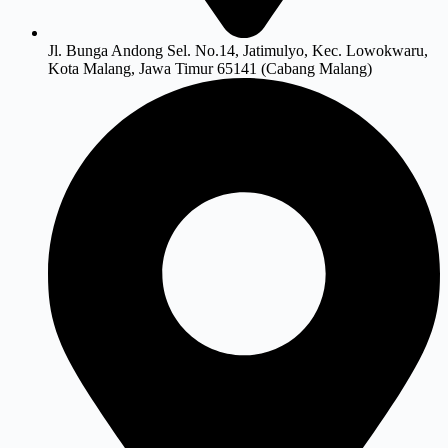
Jl. Bunga Andong Sel. No.14, Jatimulyo, Kec. Lowokwaru,
Kota Malang, Jawa Timur 65141 (Cabang Malang)