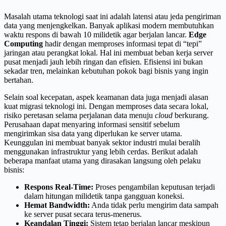
Masalah utama teknologi saat ini adalah latensi atau jeda pengiriman
data yang menjengkelkan. Banyak aplikasi modern membutuhkan
waktu respons di bawah 10 milidetik agar berjalan lancar.
Edge
Computing
hadir dengan memproses informasi tepat di “tepi”
jaringan atau perangkat lokal. Hal ini membuat beban kerja server
pusat menjadi jauh lebih ringan dan efisien. Efisiensi ini bukan
sekadar tren, melainkan kebutuhan pokok bagi bisnis yang ingin
bertahan.
Selain soal kecepatan, aspek keamanan data juga menjadi alasan
kuat migrasi teknologi ini. Dengan memproses data secara lokal,
risiko peretasan selama perjalanan data menuju
cloud
berkurang.
Perusahaan dapat menyaring informasi sensitif sebelum
mengirimkan sisa data yang diperlukan ke server utama.
Keunggulan ini membuat banyak sektor industri mulai beralih
menggunakan infrastruktur yang lebih cerdas. Berikut adalah
beberapa manfaat utama yang dirasakan langsung oleh pelaku
bisnis:
Respons Real-Time:
Proses pengambilan keputusan terjadi
dalam hitungan milidetik tanpa gangguan koneksi.
Hemat Bandwidth:
Anda tidak perlu mengirim data sampah
ke server pusat secara terus-menerus.
Keandalan Tinggi:
Sistem tetap berjalan lancar meskipun