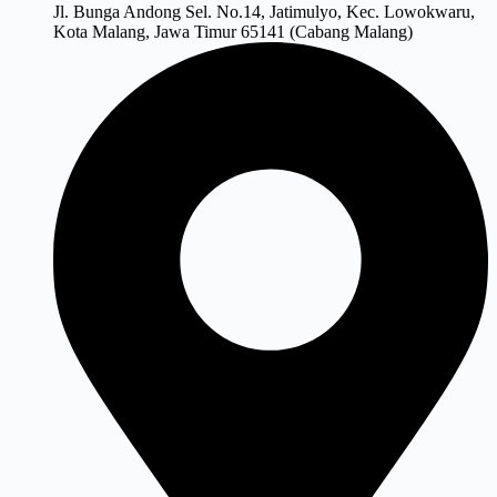
Jl. Bunga Andong Sel. No.14, Jatimulyo, Kec. Lowokwaru,
Kota Malang, Jawa Timur 65141 (Cabang Malang)