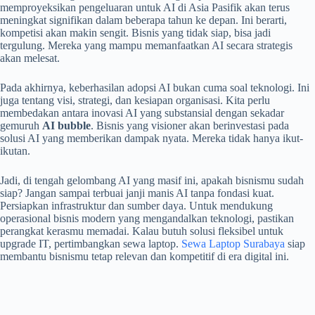
memproyeksikan pengeluaran untuk AI di Asia Pasifik akan terus
meningkat signifikan dalam beberapa tahun ke depan. Ini berarti,
kompetisi akan makin sengit. Bisnis yang tidak siap, bisa jadi
tergulung. Mereka yang mampu memanfaatkan AI secara strategis
akan melesat.
Pada akhirnya, keberhasilan adopsi AI bukan cuma soal teknologi. Ini
juga tentang visi, strategi, dan kesiapan organisasi. Kita perlu
membedakan antara inovasi AI yang substansial dengan sekadar
gemuruh
AI bubble
. Bisnis yang visioner akan berinvestasi pada
solusi AI yang memberikan dampak nyata. Mereka tidak hanya ikut-
ikutan.
Jadi, di tengah gelombang AI yang masif ini, apakah bisnismu sudah
siap? Jangan sampai terbuai janji manis AI tanpa fondasi kuat.
Persiapkan infrastruktur dan sumber daya. Untuk mendukung
operasional bisnis modern yang mengandalkan teknologi, pastikan
perangkat kerasmu memadai. Kalau butuh solusi fleksibel untuk
upgrade IT, pertimbangkan sewa laptop.
Sewa Laptop Surabaya
siap
membantu bisnismu tetap relevan dan kompetitif di era digital ini.