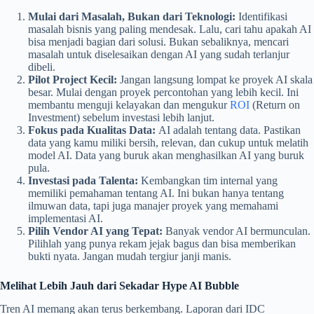
Mulai dari Masalah, Bukan dari Teknologi:
Identifikasi
masalah bisnis yang paling mendesak. Lalu, cari tahu apakah AI
bisa menjadi bagian dari solusi. Bukan sebaliknya, mencari
masalah untuk diselesaikan dengan AI yang sudah terlanjur
dibeli.
Pilot Project Kecil:
Jangan langsung lompat ke proyek AI skala
besar. Mulai dengan proyek percontohan yang lebih kecil. Ini
membantu menguji kelayakan dan mengukur
ROI
(Return on
Investment) sebelum investasi lebih lanjut.
Fokus pada Kualitas Data:
AI adalah tentang data. Pastikan
data yang kamu miliki bersih, relevan, dan cukup untuk melatih
model AI. Data yang buruk akan menghasilkan AI yang buruk
pula.
Investasi pada Talenta:
Kembangkan tim internal yang
memiliki pemahaman tentang AI. Ini bukan hanya tentang
ilmuwan data, tapi juga manajer proyek yang memahami
implementasi AI.
Pilih Vendor AI yang Tepat:
Banyak vendor AI bermunculan.
Pilihlah yang punya rekam jejak bagus dan bisa memberikan
bukti nyata. Jangan mudah tergiur janji manis.
Melihat Lebih Jauh dari Sekadar Hype AI Bubble
Tren AI memang akan terus berkembang. Laporan dari IDC