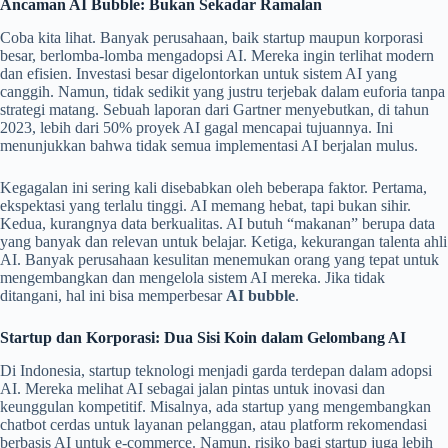
Ancaman AI Bubble: Bukan Sekadar Ramalan
Coba kita lihat. Banyak perusahaan, baik startup maupun korporasi
besar, berlomba-lomba mengadopsi AI. Mereka ingin terlihat modern
dan efisien. Investasi besar digelontorkan untuk sistem AI yang
canggih. Namun, tidak sedikit yang justru terjebak dalam euforia tanpa
strategi matang. Sebuah laporan dari Gartner menyebutkan, di tahun
2023, lebih dari 50% proyek AI gagal mencapai tujuannya. Ini
menunjukkan bahwa tidak semua implementasi AI berjalan mulus.
Kegagalan ini sering kali disebabkan oleh beberapa faktor. Pertama,
ekspektasi yang terlalu tinggi. AI memang hebat, tapi bukan sihir.
Kedua, kurangnya data berkualitas. AI butuh “makanan” berupa data
yang banyak dan relevan untuk belajar. Ketiga, kekurangan talenta ahli
AI. Banyak perusahaan kesulitan menemukan orang yang tepat untuk
mengembangkan dan mengelola sistem AI mereka. Jika tidak
ditangani, hal ini bisa memperbesar
AI bubble
.
Startup dan Korporasi: Dua Sisi Koin dalam Gelombang AI
Di Indonesia, startup teknologi menjadi garda terdepan dalam adopsi
AI. Mereka melihat AI sebagai jalan pintas untuk inovasi dan
keunggulan kompetitif. Misalnya, ada startup yang mengembangkan
chatbot cerdas untuk layanan pelanggan, atau platform rekomendasi
berbasis AI untuk e-commerce. Namun, risiko bagi startup juga lebih