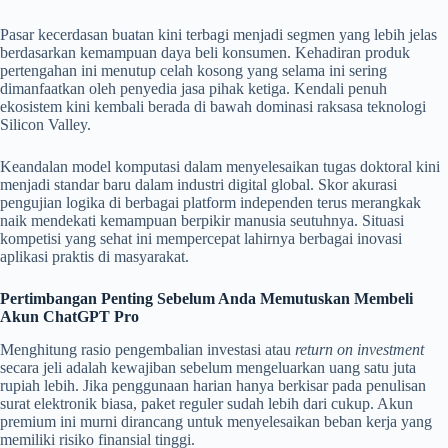
Pasar kecerdasan buatan kini terbagi menjadi segmen yang lebih jelas
berdasarkan kemampuan daya beli konsumen. Kehadiran produk
pertengahan ini menutup celah kosong yang selama ini sering
dimanfaatkan oleh penyedia jasa pihak ketiga. Kendali penuh
ekosistem kini kembali berada di bawah dominasi raksasa teknologi
Silicon Valley.
Keandalan model komputasi dalam menyelesaikan tugas doktoral kini
menjadi standar baru dalam industri digital global. Skor akurasi
pengujian logika di berbagai platform independen terus merangkak
naik mendekati kemampuan berpikir manusia seutuhnya. Situasi
kompetisi yang sehat ini mempercepat lahirnya berbagai inovasi
aplikasi praktis di masyarakat.
Pertimbangan Penting Sebelum Anda Memutuskan Membeli
Akun ChatGPT Pro
Menghitung rasio pengembalian investasi atau
return on investment
secara jeli adalah kewajiban sebelum mengeluarkan uang satu juta
rupiah lebih. Jika penggunaan harian hanya berkisar pada penulisan
surat elektronik biasa, paket reguler sudah lebih dari cukup. Akun
premium ini murni dirancang untuk menyelesaikan beban kerja yang
memiliki risiko finansial tinggi.