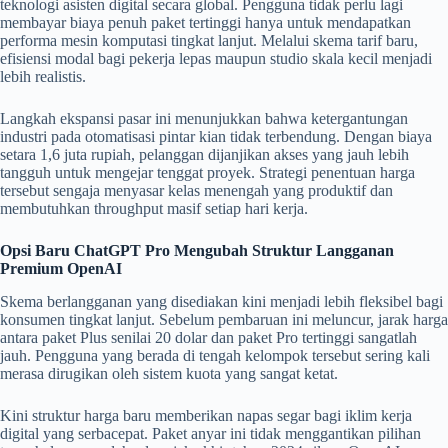
teknologi asisten digital secara global. Pengguna tidak perlu lagi
membayar biaya penuh paket tertinggi hanya untuk mendapatkan
performa mesin komputasi tingkat lanjut. Melalui skema tarif baru,
efisiensi modal bagi pekerja lepas maupun studio skala kecil menjadi
lebih realistis.
Langkah ekspansi pasar ini menunjukkan bahwa ketergantungan
industri pada otomatisasi pintar kian tidak terbendung. Dengan biaya
setara 1,6 juta rupiah, pelanggan dijanjikan akses yang jauh lebih
tangguh untuk mengejar tenggat proyek. Strategi penentuan harga
tersebut sengaja menyasar kelas menengah yang produktif dan
membutuhkan throughput masif setiap hari kerja.
Opsi Baru ChatGPT Pro Mengubah Struktur Langganan
Premium OpenAI
Skema berlangganan yang disediakan kini menjadi lebih fleksibel bagi
konsumen tingkat lanjut. Sebelum pembaruan ini meluncur, jarak harga
antara paket Plus senilai 20 dolar dan paket Pro tertinggi sangatlah
jauh. Pengguna yang berada di tengah kelompok tersebut sering kali
merasa dirugikan oleh sistem kuota yang sangat ketat.
Kini struktur harga baru memberikan napas segar bagi iklim kerja
digital yang serbacepat. Paket anyar ini tidak menggantikan pilihan