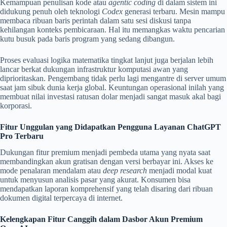
Kemampuan penulisan kode atau
agentic coding
di dalam sistem ini
didukung penuh oleh teknologi
Codex
generasi terbaru. Mesin mampu
membaca ribuan baris perintah dalam satu sesi diskusi tanpa
kehilangan konteks pembicaraan. Hal itu memangkas waktu pencarian
kutu busuk pada baris program yang sedang dibangun.
Proses evaluasi logika matematika tingkat lanjut juga berjalan lebih
lancar berkat dukungan infrastruktur komputasi awan yang
diprioritaskan. Pengembang tidak perlu lagi mengantre di server umum
saat jam sibuk dunia kerja global. Keuntungan operasional inilah yang
membuat nilai investasi ratusan dolar menjadi sangat masuk akal bagi
korporasi.
Fitur Unggulan yang Didapatkan Pengguna Layanan ChatGPT
Pro Terbaru
Dukungan fitur premium menjadi pembeda utama yang nyata saat
membandingkan akun gratisan dengan versi berbayar ini. Akses ke
mode penalaran mendalam atau
deep research
menjadi modal kuat
untuk menyusun analisis pasar yang akurat. Konsumen bisa
mendapatkan laporan komprehensif yang telah disaring dari ribuan
dokumen digital terpercaya di internet.
Kelengkapan Fitur Canggih dalam Dasbor Akun Premium