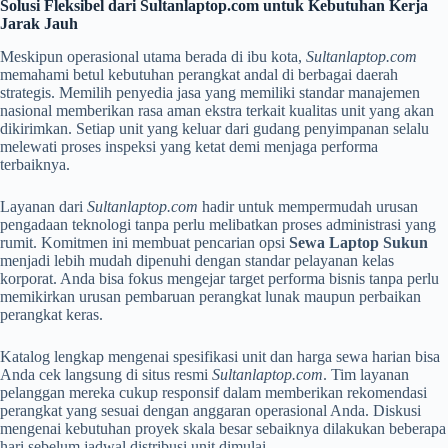
Solusi Fleksibel dari Sultanlaptop.com untuk Kebutuhan Kerja
Jarak Jauh
Meskipun operasional utama berada di ibu kota,
Sultanlaptop.com
memahami betul kebutuhan perangkat andal di berbagai daerah
strategis. Memilih penyedia jasa yang memiliki standar manajemen
nasional memberikan rasa aman ekstra terkait kualitas unit yang akan
dikirimkan. Setiap unit yang keluar dari gudang penyimpanan selalu
melewati proses inspeksi yang ketat demi menjaga performa
terbaiknya.
Layanan dari
Sultanlaptop.com
hadir untuk mempermudah urusan
pengadaan teknologi tanpa perlu melibatkan proses administrasi yang
rumit. Komitmen ini membuat pencarian opsi
Sewa Laptop Sukun
menjadi lebih mudah dipenuhi dengan standar pelayanan kelas
korporat. Anda bisa fokus mengejar target performa bisnis tanpa perlu
memikirkan urusan pembaruan perangkat lunak maupun perbaikan
perangkat keras.
Katalog lengkap mengenai spesifikasi unit dan harga sewa harian bisa
Anda cek langsung di situs resmi
Sultanlaptop.com
. Tim layanan
pelanggan mereka cukup responsif dalam memberikan rekomendasi
perangkat yang sesuai dengan anggaran operasional Anda. Diskusi
mengenai kebutuhan proyek skala besar sebaiknya dilakukan beberapa
hari sebelum jadwal distribusi unit dimulai.