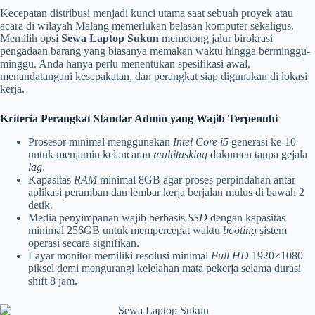
Kecepatan distribusi menjadi kunci utama saat sebuah proyek atau
acara di wilayah Malang memerlukan belasan komputer sekaligus.
Memilih opsi
Sewa Laptop Sukun
memotong jalur birokrasi
pengadaan barang yang biasanya memakan waktu hingga berminggu-
minggu. Anda hanya perlu menentukan spesifikasi awal,
menandatangani kesepakatan, dan perangkat siap digunakan di lokasi
kerja.
Kriteria Perangkat Standar Admin yang Wajib Terpenuhi
Prosesor minimal menggunakan
Intel Core i5
generasi ke-10
untuk menjamin kelancaran
multitasking
dokumen tanpa gejala
lag
.
Kapasitas
RAM
minimal 8GB agar proses perpindahan antar
aplikasi peramban dan lembar kerja berjalan mulus di bawah 2
detik.
Media penyimpanan wajib berbasis
SSD
dengan kapasitas
minimal 256GB untuk mempercepat waktu
booting
sistem
operasi secara signifikan.
Layar monitor memiliki resolusi minimal
Full HD
1920×1080
piksel demi mengurangi kelelahan mata pekerja selama durasi
shift 8 jam.