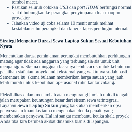
tombol macet.
Pastikan seluruh colokan
USB
dan
port HDMI
berfungsi normal
saat dihubungkan ke perangkat penyimpanan luar maupun
proyektor.
Jalankan video uji coba selama 10 menit untuk melihat
kestabilan suhu perangkat dan kinerja kipas pendingin internal.
Strategi Mengatur Durasi Sewa Laptop Sukun Sesuai Kebutuhan
Nyata
Menentukan durasi peminjaman perangkat membutuhkan perhitungan
matang agar tidak ada anggaran yang terbuang sia-sia untuk unit
menganggur. Skema mingguan biasanya lebih cocok untuk kebutuhan
pelatihan staf atau proyek audit eksternal yang waktunya sudah pasti.
Sementara itu, skema bulanan memberikan harga satuan yang jauh
lebih murah untuk kebutuhan operasional rutin kantor cabang.
Fleksibilitas dalam menambah atau mengurangi jumlah unit di tengah
jalan merupakan keuntungan besar dari sistem sewa terintegrasi.
Layanan
Sewa Laptop Sukun
yang baik akan memberikan opsi
penyesuaian kuantitas tanpa mengenakan denda penalti yang
memberatkan penyewa. Hal ini sangat membantu ketika skala proyek
Anda tiba-kira berubah akibat dinamika bisnis di lapangan.